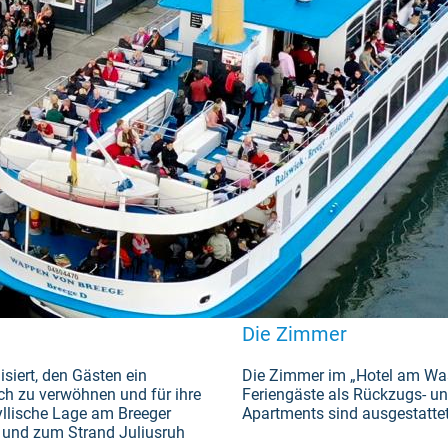
Die Zimmer
isiert, den Gästen ein
Die Zimmer im „Hotel am Wass
isch zu verwöhnen und für ihre
Feriengäste als Rückzugs- u
dyllische Lage am Breeger
Apartments sind ausgestattet
 und zum Strand Juliusruh