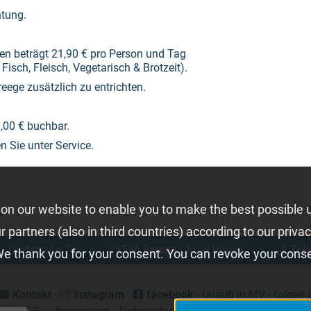
htung.
n beträgt 21,90 € pro Person und Tag
Fisch, Fleisch, Vegetarisch & Brotzeit).
eege zusätzlich zu entrichten.
,00 € buchbar.
n Sie unter Service.
on our website to enable you to make the best possible 
partners (also in third countries) according to our privac
Dorfstraße 79
⋅
18556 Breege / Insel Rügen
⋅
Tel
We thank you for your consent. You can revoke your consen
Kontakt
⋅
instagram
⋅
facebook
- Urlaub in MV - folgen 