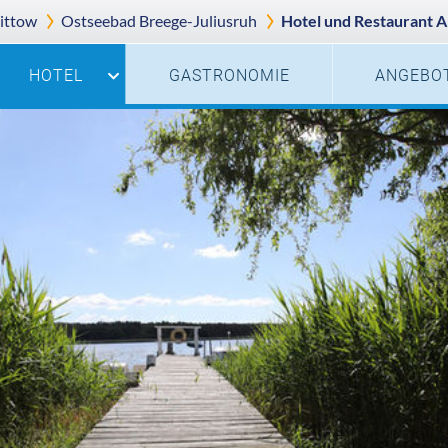
ittow
Ostseebad
Breege-Juliusruh
Hotel und Restaurant 
HOTEL
GASTRONOMIE
ANGEBO