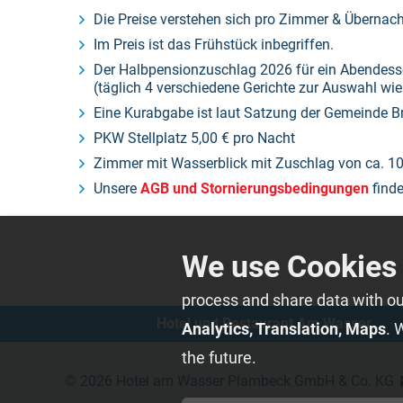
Die Preise verstehen sich pro Zimmer & Übernac
Im Preis ist das Frühstück inbegriffen.
Der Halbpensionzuschlag 2026 für ein Abendesse
(täglich 4 verschiedene Gerichte zur Auswahl wie 
Eine Kurabgabe ist laut Satzung der Gemeinde Br
PKW Stellplatz 5,00 € pro Nacht
Zimmer mit Wasserblick mit Zuschlag von ca. 10
Unsere
AGB und Stornierungsbedingungen
finde
process and share data with our 
Hotel und Restaurant Am Wasser
⋅
Analytics, Translation, Maps
. 
the future.
© 2026
Hotel am Wasser Plambeck GmbH & Co. KG