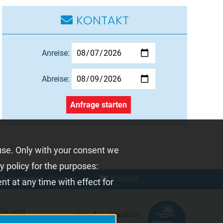
KONTAKT
Anreise:
Abreise:
Anfrage starten
use. Only with your consent we
y policy for the purposes:
efonnummer
anzeigen
⋅
Kontakt
t at any time with effect for
Sie uns!
mvp.de
- Urlaub in